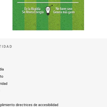
TIDAD
día
sto
ridad
l
plimiento directrices de accesibilidad