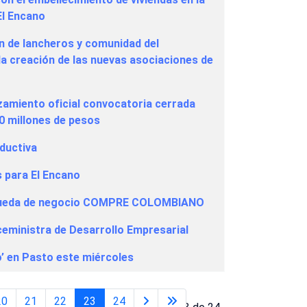
El Encano
n de lancheros y comunidad del
la creación de las nuevas asociaciones de
nzamiento oficial convocatoria cerrada
0 millones de pesos
oductiva
 para El Encano
n rueda de negocio COMPRE COLOMBIANO
eministra de Desarrollo Empresarial
’ en Pasto este miércoles
20
21
22
23
24