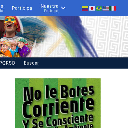
os
Nuestra
Participa
ía
Entidad
 PQRSD
Buscar