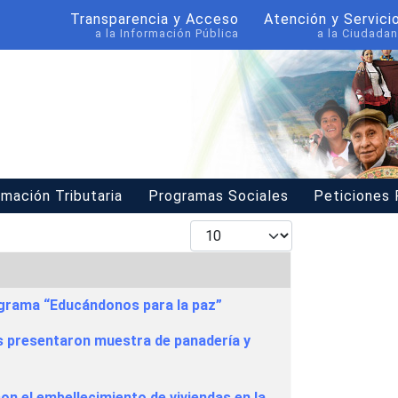
Transparencia y Acceso
Atención y Servici
a la Información Pública
a la Ciudadan
rmación Tributaria
Programas Sociales
Peticiones
Mostrar #
ograma “Educándonos para la paz”
os presentaron muestra de panadería y
n el embellecimiento de viviendas en la