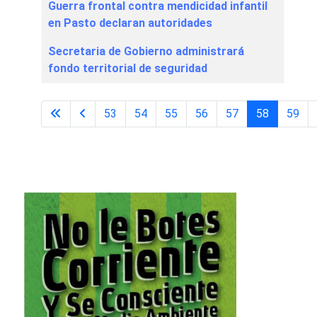
Guerra frontal contra mendicidad infantil
en Pasto declaran autoridades
Secretaria de Gobierno administrará
fondo territorial de seguridad
53
54
55
56
57
58
59
Página 58 de 67