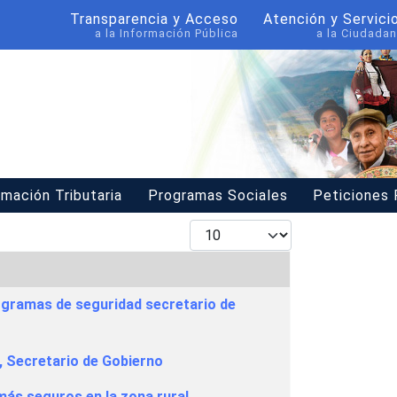
Transparencia y Acceso
Atención y Servici
a la Información Pública
a la Ciudadan
rmación Tributaria
Programas Sociales
Peticiones
Mostrar #
ogramas de seguridad secretario de
l, Secretario de Gobierno
ás seguros en la zona rural