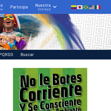
os
Nuestra
Participa
ía
Entidad
 PQRSD
Buscar