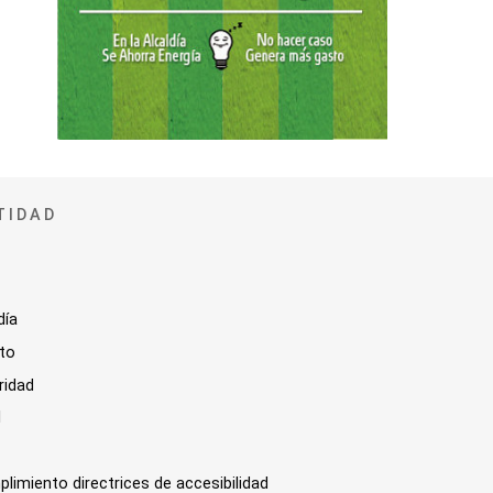
TIDAD
día
sto
ridad
l
plimiento directrices de accesibilidad