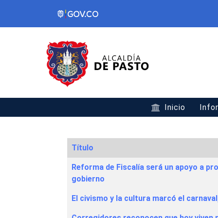
Inicio
Info
Título
Articles
Reforma de Fiscalía será un apoyo a pr
gobierno
El civismo y la cultura marcó el carnava
Corregidores reconocen que hoy viven m