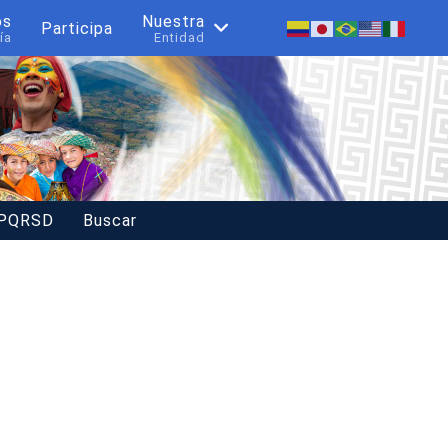
os
Nuestra
Participa
ía
Entidad
 PQRSD
Buscar