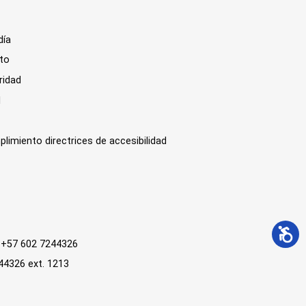
día
sto
ridad
l
plimiento directrices de accesibilidad
 : +57 602 7244326
244326 ext. 1213