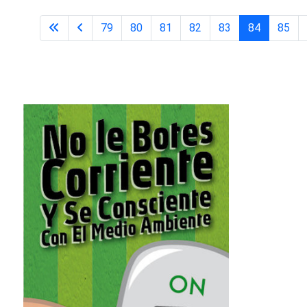
79
80
81
82
83
84
85
Página 84 de 98