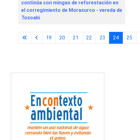
continúa con mingas de reforestación en
el corregimiento de Morasurco - vereda de
Tosoabi
19
20
21
22
23
24
25
Página 24 de 31