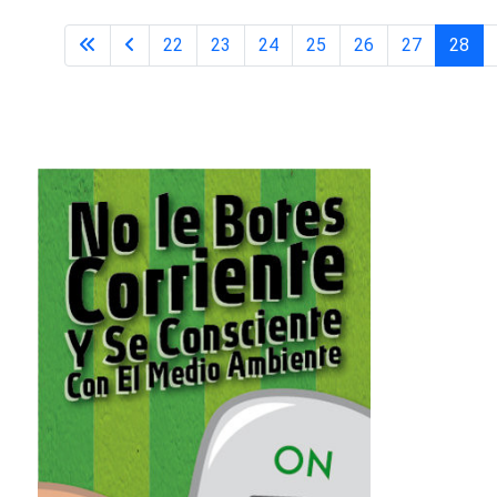
22
23
24
25
26
27
28
Página 28 de 31