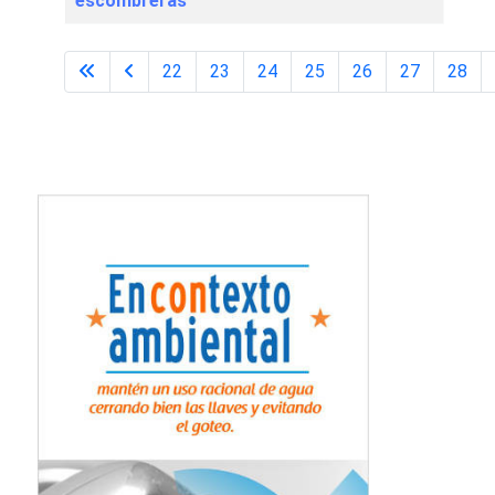
escombreras
22
23
24
25
26
27
28
Página 30 de 31