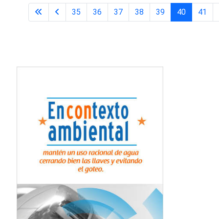
35
36
37
38
39
40
41
Página 40 de 65