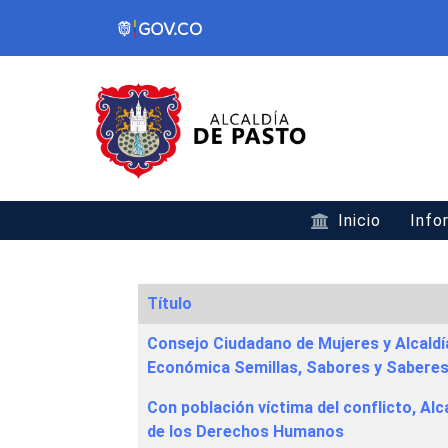
Inicio
Info
Título
Articles
Consejo Ciudadano de Mujeres y Alcaldí
Económica Semillas, Sabores y Sabere
Con población víctima del conflicto, Al
de los Derechos Humanos