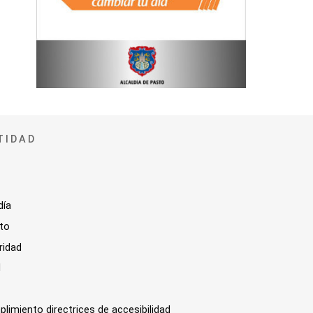
TIDAD
día
sto
ridad
l
plimiento directrices de accesibilidad