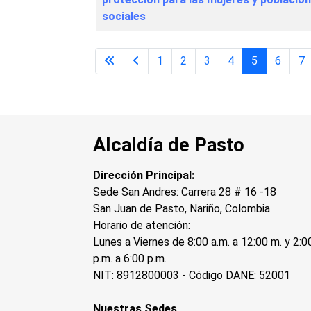
sociales
1
2
3
4
5
6
7
Alcaldía de Pasto
Dirección Principal:
Sede San Andres: Carrera 28 # 16 -18
San Juan de Pasto, Nariño, Colombia
Horario de atención:
Lunes a Viernes de 8:00 a.m. a 12:00 m. y 2:0
p.m. a 6:00 p.m.
NIT: 8912800003 - Código DANE: 52001
Nuestras Sedes