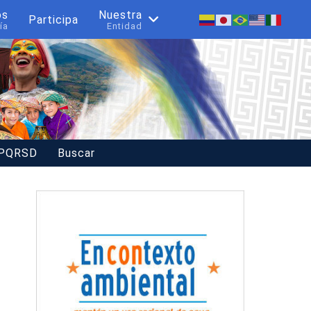
os
Nuestra
Participa
ía
Entidad
 PQRSD
Buscar