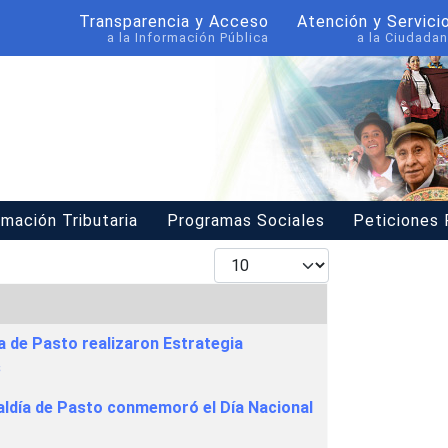
Transparencia y Acceso
Atención y Servici
a la Información Pública
a la Ciudadan
rmación Tributaria
Programas Sociales
Peticiones
Mostrar #
a de Pasto realizaron Estrategia
s
caldía de Pasto conmemoró el Día Nacional