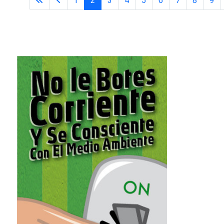
1
2
3
4
5
6
7
8
9
Página 2 de 23