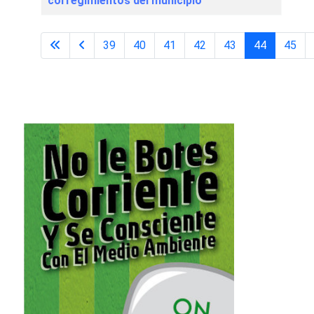
corregimientos del municipio
39
40
41
42
43
44
45
Página 44 de 48