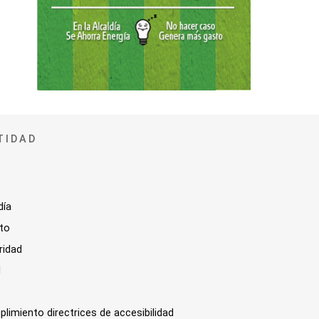
TIDAD
día
sto
ridad
l
plimiento directrices de accesibilidad