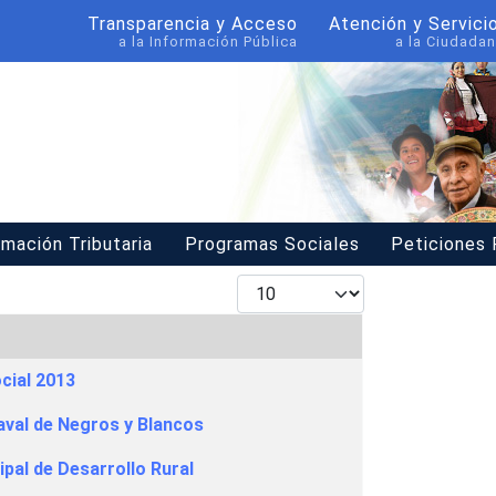
Transparencia y Acceso
Atención y Servici
a la Información Pública
a la Ciudadan
rmación Tributaria
Programas Sociales
Peticiones
Mostrar #
cial 2013
aval de Negros y Blancos
pal de Desarrollo Rural