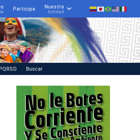
os
Nuestra
Participa
ía
Entidad
 PQRSD
Buscar