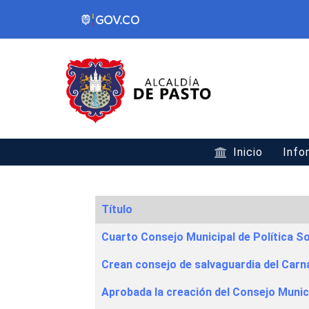
Inicio
Info
Título
Articles
Cuarto Consejo Municipal de Política So
Crean consejo de salvaguardia del Carn
Aprobada la creación del Consejo Munici