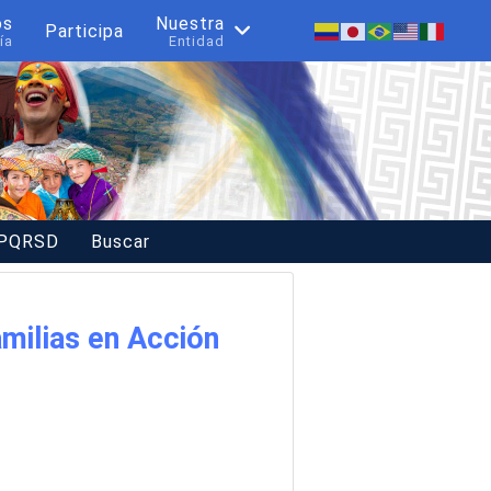
os
Nuestra
Participa
ía
Entidad
 PQRSD
Buscar
milias en Acción