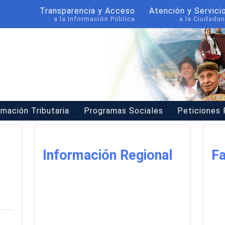
Transparencia y Acceso
Atención y Servici
a la Información Pública
a la Ciudadan
rmación Tributaria
Programas Sociales
Peticiones
Información Regional
Fa